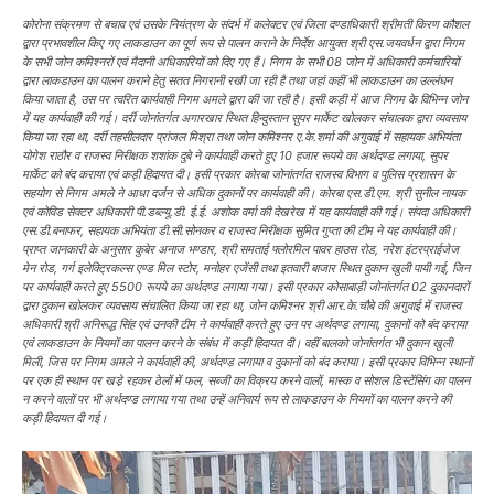
कोरोना संक्रमण से बचाव एवं उसके नियंत्रण के संदर्भ में कलेक्टर एवं जिला दण्डाधिकारी श्रीमती किरण कौशल
द्वारा प्रभावशील किए गए लाकडाउन का पूर्ण रूप से पालन कराने के निर्देश आयुक्त श्री एस.जयवर्धन द्वारा निगम
के सभी जोन कमिश्नरों एवं मैदानी अधिकारियों को दिए गए हैं। निगम के सभी 08 जोन में अधिकारी कर्मचारियों
द्वारा लाकडाउन का पालन कराने हेतु सतत निगरानी रखी जा रही है तथा जहां कहीं भी लाकडाउन का उल्लंघन
किया जाता है, उस पर त्वरित कार्यवाही निगम अमले द्वारा की जा रही है। इसी कड़ी में आज निगम के विभिन्न जोन
में यह कार्यवाही की गई। दर्री जोनांतर्गत अगारखार स्थित हिन्दुस्तान सुपर मार्केट खोलकर संचालक द्वारा व्यवसाय
किया जा रहा था, दर्री तहसीलदार प्रांजल मिश्रा तथा जोन कमिश्नर ए.के.शर्मा की अगुवाई में सहायक अभियंता
योगेश राठौर व राजस्व निरीक्षक शशांक दुबे ने कार्यवाही करते हुए 10 हजार रूपये का अर्थदण्ड लगाया, सुपर
मार्केट को बंद कराया एवं कड़ी हिदायत दी। इसी प्रकार कोरबा जोनांतर्गत राजस्व विभाग व पुलिस प्रशासन के
सहयोग से निगम अमले ने आधा दर्जन से अधिक दुकानों पर कार्यवाही की। कोरबा एस.डी.एम. श्री सुनील नायक
एवं कोविड सेक्टर अधिकारी पी.डब्ल्यू.डी. ई.ई. अशोक वर्मा की देखरेख में यह कार्यवाही की गई। संपदा अधिकारी
एस.डी.बनाफर, सहायक अभियंता डी.सी.सोनकर व राजस्व निरीक्षक सुमित गुप्ता की टीम ने यह कार्यवाही की।
प्राप्त जानकारी के अनुसार कुबेर अनाज भण्डार, श्री समताई फ्लोरमिल पावर हाउस रोड, नरेश इंटरप्राईजेज
मेन रोड, गर्ग इलेक्ट्रिकल्स एण्ड मिल स्टोर, मनोहर एजेंसी तथा इतवारी बाजार स्थित दुकान खुली पायी गई, जिन
पर कार्यवाही करते हुए 5500 रूपये का अर्थदण्ड लगाया गया। इसी प्रकार कोसाबाड़ी जोनांतर्गत 02 दुकानदारों
द्वारा दुकान खोलकर व्यवसाय संचालित किया जा रहा था, जोन कमिश्नर श्री आर.के.चौबे की अगुवाई में राजस्व
अधिकारी श्री अनिरूद्ध सिंह एवं उनकी टीम ने कार्यवाही करते हुए उन पर अर्थदण्ड लगाया, दुकानों को बंद कराया
एवं लाकडाउन के नियमों का पालन करने के संबंध में कड़ी हिदायत दी। वहीं बालको जोनांतर्गत भी दुकान खुली
मिली, जिस पर निगम अमले ने कार्यवाही की, अर्थदण्ड लगाया व दुकानों को बंद कराया। इसी प्रकार विभिन्न स्थानों
पर एक ही स्थान पर खडे़ रहकर ठेलों में फल, सब्जी का विक्रय करने वालों, मास्क व सोशल डिस्टेंसिंग का पालन
न करने वालों पर भी अर्थदण्ड लगाया गया तथा उन्हें अनिवार्य रूप से लाकडाउन के नियमों का पालन करने की
कड़ी हिदायत दी गई।