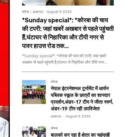
कोरबा
admin
-
August 9, 2026
*Sunday special*: *कोरबा की चाय
की टपरी: जहां खबरें अखबार से पहले पहुंचती
हैं,घंटाघर से निहारिका और टीपी नगर से
पावर हाउस रोड तक...
*Sunday special*: *कोरबा की चाय की टपरी: जहां खबरें
अखबार से पहले पहुंचती हैं,घंटाघर से निहारिका और टीपी नगर...
कोरबा
नेपाल इंटरनेशनल टूर्नामेंट में आर्यन
पब्लिक स्कूल के छात्रों का शानदार
प्रदर्शन,अंडर-17 टीम ने जीता स्वर्ण,
अंडर-19 टीम रही उपविजेता
admin
-
August 9, 2026
कोरबा
बालको कर रहा है क्षेत्र का चहुंमुखी