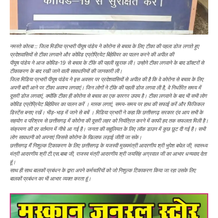
नमस्ते कोरबा ::
जिला मिडीया प्रभारी पीयूष पांडेय ने कोरोना से बचाव के लिए टीका की पहला डोज लगाते हुए
प्रदेशवासियों से टीका लगवाने और कोविड एप्रोप्रियेट बिहेवियर का पालन करने की अपील की
पीयूष पांडेय ने आज कोविड-19 से बचाव के टीके की पहली खुराक ली। उन्होने टीका लगवाने के बाद डॉक्टरों से
टीकाकरण के बाद रखी जाने वाली सावधानियों की जानकारी ली।
जिला मिडिया प्रभारी पीयूष पांडेय ने इस अवसर पर प्रदेशवासियों से अपील की है कि वे कोरोना से बचाव के लिए
अपनी बारी आने पर टीका अवश्य लगवाएं। जिन लोगों ने टीके की पहली डोज लगवा ली है, वे निर्धारित समय में
दूसरी डोज लगवाएं, क्योंकि टीका ही कोरोना से बचाव का एक कारगर उपाय है। टीका लगवाने के बाद भी सभी लोग
कोविड एप्रोप्रियेट बिहेवियर का पालन करें । मास्क लगाएं, समय-समय पर हाथ की सफाई करें और फिजिकल
डिस्टेंस बनाए रखें। भीड़-भाड़ में जाने से बचें । मिडिया प्रभारी ने कहा कि छत्तीसगढ़ सरकार एंव आप सभी के
सहयोग व परिश्रम से छत्तीसगढ़ में कोरोना की दूसरी लहर को नियंत्रित करने में काफी हद तक सफलता मिली है।
संक्रमण की दर वर्तमान में नीचे आ गई है। जनता की सहूलियत के लिए लॉक डाउन में कुछ छूट दी गई है। सभी
लोग सावधानी को अपनाएं जिससे कोरोना के खिलाफ लड़ाई जीती जा सके।
छत्तीसगढ़ मैं निशुल्क टिकाकरण के लिए छत्तीसगढ़ के यजस्वी मुख्यमंत्री आदरणीय श्री भुपेश बघेल जी, स्वास्थ्य
मंत्री आदरणीय श्री टी.एस.बाबा जी, राजस्व मंत्री आदरणीय श्री जयसिंह अग्रवाल जी का आभार धन्यवाद देता
हूं।
साथ ही साथ बालकों प्रबंधन के द्वारा अपने कर्मचारियों को जो निशुल्क टिकाकरण किया जा रहा उसके लिए
बालकों प्रबंधन का भी आभार व्यक्त करता हूं।