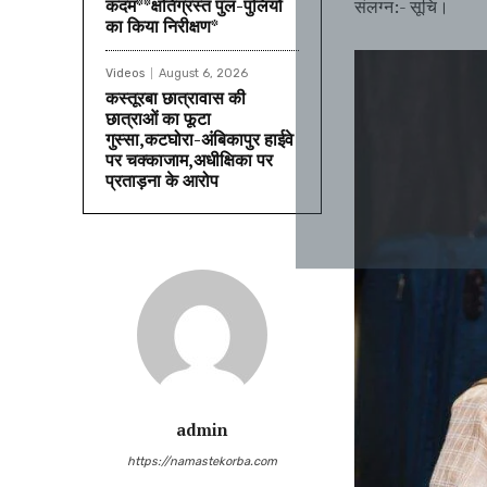
कदम**क्षतिग्रस्त पुल-पुलियों
संलग्न:- सूचि।
का किया निरीक्षण*
Videos
August 6, 2026
कस्तूरबा छात्रावास की
छात्राओं का फूटा
गुस्सा,कटघोरा-अंबिकापुर हाईवे
पर चक्काजाम,अधीक्षिका पर
प्रताड़ना के आरोप
admin
https://namastekorba.com