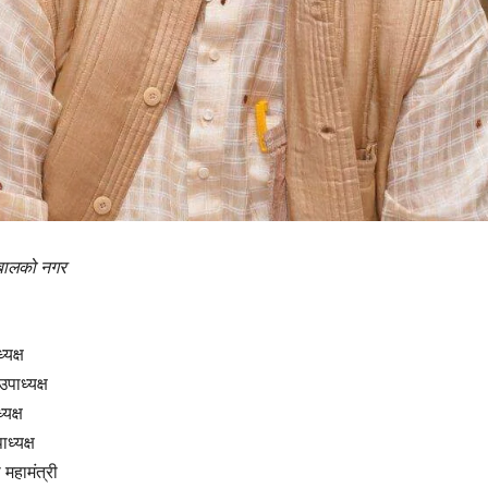
 बालको नगर
्यक्ष
पाध्यक्ष
यक्ष
ध्यक्ष
 महामंत्री