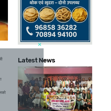
ची
Latest News
ला
ालको