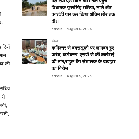
मलेरिया प्रभावित गांवों तक पहुंचे
विधायक फूलसिंह राठिया, नाले और
ी
पगडंडी पार कर किया अंतिम छोर तक
दौरा
ा,
admin
-
August 5, 2026
कोरबा
ारियों
कमिश्नर से बदसलूकी पर लामबंद हुए
ेशान
पार्षद, कलेक्टर-एसपी से की कार्रवाई
की मांग,राहुल बैग संचालक के व्यवहार
गढ़ की
का विरोध
admin
-
August 5, 2026
ा सचिव
ारी
िनी,
्वती,