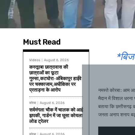
Must Read
*बिजल
Videos
August 6, 2026
कस्तूरबा छात्रावास की
छात्राओं का फूटा
गुस्सा,कटघोरा-अंबिकापुर हाईवे
पर चक्काजाम,अधीक्षिका पर
प्रताड़ना के आरोप
नमस्ते कोरबा: आम आदम
मैदान में विशाल धरना
कोरबा
August 6, 2026
बताया कि छत्तीसगढ़ 
सर्वमंगला चौक में चालक को आई
जनता अनाप शनाप बढ़ा
झपकी, गार्डन में जा घुसा कोयला
लोड ट्रेलर
कोरबा
August 6, 2026