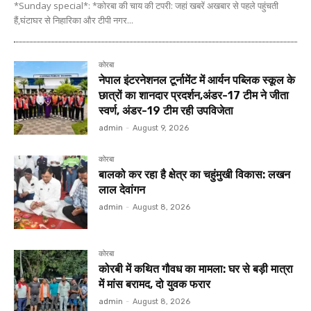
*Sunday special*: *कोरबा की चाय की टपरी: जहां खबरें अखबार से पहले पहुंचती
हैं,घंटाघर से निहारिका और टीपी नगर...
कोरबा
नेपाल इंटरनेशनल टूर्नामेंट में आर्यन पब्लिक स्कूल के
छात्रों का शानदार प्रदर्शन,अंडर-17 टीम ने जीता
स्वर्ण, अंडर-19 टीम रही उपविजेता
admin
-
August 9, 2026
कोरबा
बालको कर रहा है क्षेत्र का चहुंमुखी विकास: लखन
लाल देवांगन
admin
-
August 8, 2026
कोरबा
कोरबी में कथित गौवध का मामला: घर से बड़ी मात्रा
में मांस बरामद, दो युवक फरार
admin
-
August 8, 2026