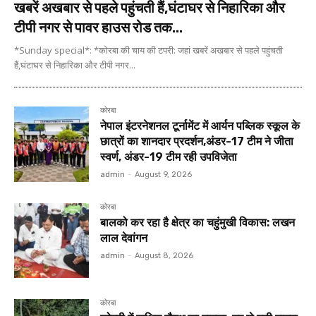
खबरें अखबार से पहले पहुंचती हैं,घंटाघर से निहारिका और
टीपी नगर से पावर हाउस रोड तक...
*Sunday special*: *कोरबा की चाय की टपरी: जहां खबरें अखबार से पहले पहुंचती
हैं,घंटाघर से निहारिका और टीपी नगर...
कोरबा
नेपाल इंटरनेशनल टूर्नामेंट में आर्यन पब्लिक स्कूल के
छात्रों का शानदार प्रदर्शन,अंडर-17 टीम ने जीता
स्वर्ण, अंडर-19 टीम रही उपविजेता
admin
-
August 9, 2026
कोरबा
बालको कर रहा है क्षेत्र का चहुंमुखी विकास: लखन
लाल देवांगन
admin
-
August 8, 2026
कोरबा