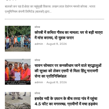
बालको कर रहा है क्षेत्र का चहुंमुखी विकास: लखन लाल देवांगन नमस्ते कोरबा : भारत
एल्यूमिनियम कंपनी लिमिटेड (बालको) द्वारा...
कोरबा
कोरबी में कथित गौवध का मामला: घर से बड़ी मात्रा
में मांस बरामद, दो युवक फरार
admin
-
August 8, 2026
कोरबा
सावन सोमवार पर कनकीधाम जाने वाले श्रद्धालुओं
की सुरक्षा को लेकर एसपी से मिला हिंदू नारायणी
सेना का प्रतिनिधिमंडल
admin
-
August 8, 2026
कोरबा
हसदेव नदी के उफान के बीच तरदा गांव में पहुंचा
4.5 फीट का मगरमच्छ, ग्रामीणों में मचा हड़कंप