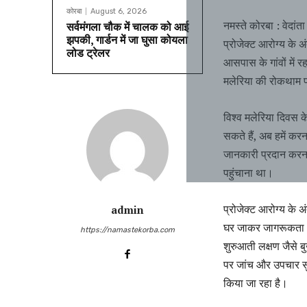
कोरबा
August 6, 2026
नमस्ते कोरबा : वेदां
सर्वमंगला चौक में चालक को आई
झपकी, गार्डन में जा घुसा कोयला
प्रोजेक्ट आरोग्य के
लोड ट्रेलर
आसपास के गांवों में र
मलेरिया की रोकथाम पर
विश्व मलेरिया दिवस 
सकते हैं, अब हमें कर
जानकारी प्रदान करना,
पहुंचाना था।
प्रोजेक्ट आरोग्य के अ
admin
घर जाकर जागरूकता अभि
https://namastekorba.com
शुरुआती लक्षण जैसे ब
पर जांच और उपचार सु
किया जा रहा है।