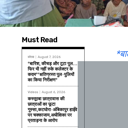
Must Read
*बा
कोरबा
August 7, 2026
*बारिश, कीचड़ और टूटा पुल…
फिर भी नहीं रुके कलेक्टर के
कदम**क्षतिग्रस्त पुल-पुलियों
का किया निरीक्षण*
Videos
August 6, 2026
कस्तूरबा छात्रावास की
छात्राओं का फूटा
गुस्सा,कटघोरा-अंबिकापुर हाईवे
पर चक्काजाम,अधीक्षिका पर
प्रताड़ना के आरोप