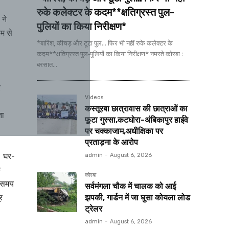
रुके कलेक्टर के कदम**क्षतिग्रस्त पुल-
 ने
पुलियों का किया निरीक्षण*
म से
*बारिश, कीचड़ और टूटा पुल... फिर भी नहीं रुके कलेक्टर के
कदम**क्षतिग्रस्त पुल-पुलियों का किया निरीक्षण* नमस्ते कोरबा :
बरसात...
र
Videos
कस्तूरबा छात्रावास की छात्राओं का
ता
फूटा गुस्सा,कटघोरा-अंबिकापुर हाईवे
पर चक्काजाम,अधीक्षिका पर
प्रताड़ना के आरोप
ं। घर-
admin
-
August 6, 2026
े
कोरबा
ि समय
सर्वमंगला चौक में चालक को आई
र
झपकी, गार्डन में जा घुसा कोयला लोड
ट्रेलर
admin
-
August 6, 2026