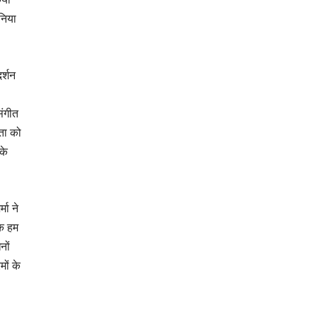
निया
दर्शन
संगीत
ता को
के
मा ने
कि हम
नों
मों के