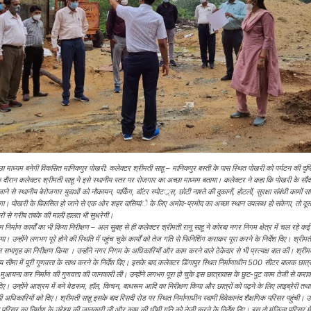
ा माध्यम बनेगी विकसित मानिकपुर पोखरी: कलेक्टर श्रीमती साहू – मानिकपुर बस्ती के पास स्थित पोखरी को पर्यटन की दृष्ट
 दौरान कलेक्टर श्रीमती साहू ने इसे स्थानीय स्तर पर रोजगार का अच्छा माध्यम बताया। कलेक्टर ने कहा कि पोखरी के सौंद
से स्थानीय बेरोजगार युवाओं को नौकायन, पार्किंग, वाॅटर स्पोटर््स, छोटी नाश्ते की दुकानों, होटलों, सुरक्षा संबंधी कामों
ल सकेगा। पोखरी के विकसित हो जाने से एक ओर शहर वासियांे के लिए अमोद-प्रमोद का अच्छा स्थान उपलब्ध हो सकेगा, तो द
ों से गरीब तबके की माली हालत भी सुधरेगी।
न निर्माण कार्यों का भी किया निरीक्षण – अल सुबह से ही कलेक्टर श्रीमती रानू साहू ने कोरबा नगर निगम क्षेत्र में चल रहे कई 
। उन्होंने लगभग पूरे होने की स्थिति में पहुंच चुके कार्यों को तेज गति से फिनिशिंग कराकर पूरा करने के निर्देश दिए। श्रीमती
न सभागृह का निरीक्षण किया । उन्होंने नगर निगम के अधिकारियों और काम करने वाले ठेकेदार से भी प्रत्यक्ष बात की। श्रीमत
य सीमा में पूरी गुणवत्ता के साथ करने के निर्देश दिए। इसके बाद कलेक्टर डिंगापुर स्थित निर्माणाधीन 500 सीटर बालक छात्
 का मुआयना कर निर्माण की गुणवत्ता की जानकारी ली। उन्होंने लगभग पूरा हो चुके इस छात्रावास के छुट-पुट काम तेजी से कर
देश दिए। उन्होंने आश्रम में बने बेडरूम, हाॅल, किचन, बाथरूम आदि का निरीक्षण किया और छात्रों को पढ़ने के लिए लाइब्रेरी तथा
 भी अधिकारियों को दिए। श्रीमती साहू इसके बाद रिसदी रोड पर स्थित निर्माणाधीन स्वामी विवेकानंद शैक्षणिक परिसर पहुंची। उन्ह
परिसर का निर्माण के उद्देश्य की जानकारी ली और काम की धीमी गति को तेजी करने के निर्देश दिए। इस दो मंजिला परिसर म