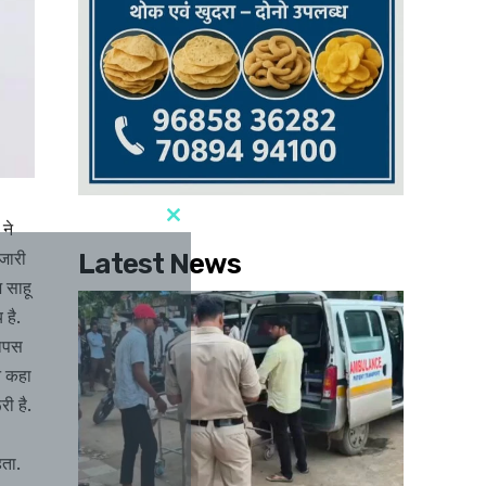
ने
 जारी
Latest News
ज साहू
 है.
वापस
ने कहा
री है.
ता.