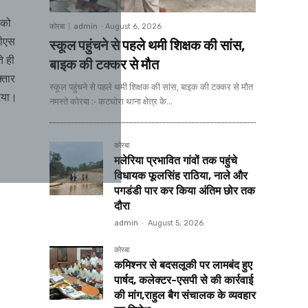
 को
कोरबा
admin
-
August 6, 2026
टीएस
स्कूल पहुंचने से पहले थमी शिक्षक की सांस,
े ही
बाइक की टक्कर से मौत
्तार
स्कूल पहुंचने से पहले थमी शिक्षक की सांस, बाइक की टक्कर से मौत
दिया।
नमस्ते कोरबा :- कटघोरा थाना क्षेत्र के...
कोरबा
मलेरिया प्रभावित गांवों तक पहुंचे
विधायक फूलसिंह राठिया, नाले और
पगडंडी पार कर किया अंतिम छोर तक
दौरा
admin
-
August 5, 2026
कोरबा
कमिश्नर से बदसलूकी पर लामबंद हुए
पार्षद, कलेक्टर-एसपी से की कार्रवाई
की मांग,राहुल बैग संचालक के व्यवहार