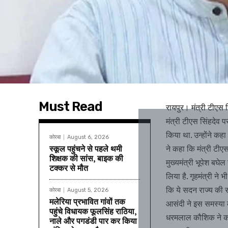
Must Read
रायपुर। मंत्री टीएस 
मंत्री टीएस सिंहदेव प
किया था. उन्होंने कहा 
कोरबा
August 6, 2026
स्कूल पहुंचने से पहले थमी
ने कहा कि मंत्री टीए
शिक्षक की सांस, बाइक की
मुख्यमंत्री भूपेश बघे
टक्कर से मौत
लिया है. गृहमंत्री ने भ
कि ये सदन राज्य की साढ
कोरबा
August 5, 2026
मलेरिया प्रभावित गांवों तक
आसंदी ने इस समस्या को
पहुंचे विधायक फूलसिंह राठिया,
धरमलाल कौशिक ने कहा
नाले और पगडंडी पार कर किया