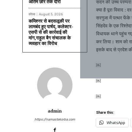
अंतिम छोर तक दौरा
सदन की उच्च परम्परा 
क्या है पूरा विवाद 
कोरबा
August 5, 2026
सरगुजा में पत्थर फेंक
कमिश्नर से बदसलूकी पर
सिंहदेव के एक रिश्ते
लामबंद हुए पार्षद, कलेक्टर-
एसपी से की कार्रवाई की
विधायक थाने पहुंच 
मांग,राहुल बैग संचालक के
कर लिया। शाम को राय
व्यवहार का विरोध
इसके बाद से प्रदेश 
￼
￼
￼
admin
Share this:
https://namastekorba.com
WhatsApp