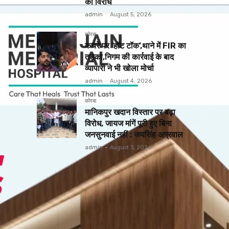
का विरोध
admin
-
August 5, 2026
कोरबा
कचरे पर ‘हॉट टॉक’,थाने में FIR का
तड़का,निगम की कार्रवाई के बाद
व्यापारी ने भी खोला मोर्चा
admin
-
August 4, 2026
कोरबा
मानिकपुर खदान विस्तार पर बढ़ा
विरोध, जायज मांगें पूरी हुए बिना
जनसुनवाई नहीं : जयसिंह अग्रवाल
admin
-
August 3, 2026