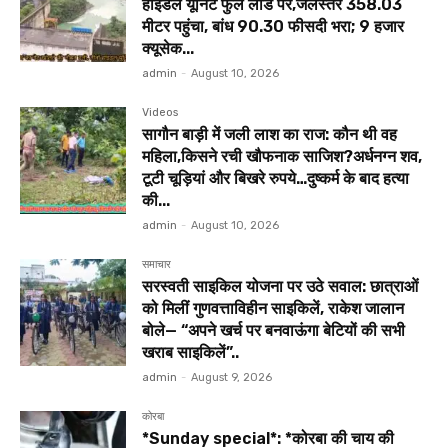
हाइडल यूनिट फुल लोड पर,जलस्तर 358.03
मीटर पहुंचा, बांध 90.30 फीसदी भरा; 9 हजार
क्यूसेक...
admin
-
August 10, 2026
Videos
सागौन बाड़ी में जली लाश का राज: कौन थी वह
महिला,किसने रची खौफनाक साजिश?अर्धनग्न शव,
टूटी चूड़ियां और बिखरे रुपये…दुष्कर्म के बाद हत्या
की...
admin
-
August 10, 2026
समाचार
सरस्वती साइकिल योजना पर उठे सवाल: छात्राओं
को मिलीं गुणवत्ताविहीन साइकिलें, राकेश जालान
बोले— “अपने खर्च पर बनवाऊंगा बेटियों की सभी
खराब साइकिलें”..
admin
-
August 9, 2026
कोरबा
*Sunday special*: *कोरबा की चाय की