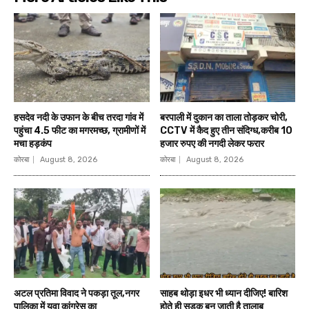
हसदेव नदी के उफान के बीच तरदा गांव में
बरपाली में दुकान का ताला तोड़कर चोरी,
पहुंचा 4.5 फीट का मगरमच्छ, ग्रामीणों में
CCTV में कैद हुए तीन संदिग्ध,करीब 10
मचा हड़कंप
हजार रुपए की नगदी लेकर फरार
कोरबा
August 8, 2026
कोरबा
August 8, 2026
अटल प्रतिमा विवाद ने पकड़ा तूल,नगर
साहब थोड़ा इधर भी ध्यान दीजिए! बारिश
पालिका में युवा कांग्रेस का
होते ही सड़क बन जाती है तालाब