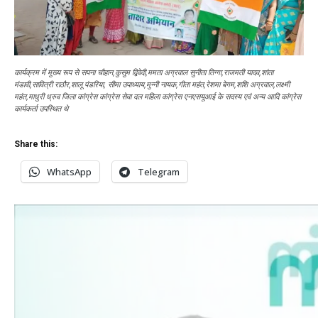
कार्यक्रम में मुख्य रूप से सपना चौहान,कुसुम द्विवेदी,ममता अग्रवाल सुनीता तिग्गा,राजमती यादव,शांता
मंडावी,सावित्री राठौर,शालू पंडरिया, सीमा उपाध्याय,मुन्नी नायक,गीता महंत,रेशमा बेगम,शशि अग्रवाल,लक्ष्मी
महंत,माधुरी ध्रुव जिला कांग्रेस कांग्रेस सेवा दल महिला कांग्रेस एनएसयूआई के सदस्य एवं अन्य आदि कांग्रेस
कार्यकर्ता उपस्थित थे
Share this:
WhatsApp
Telegram