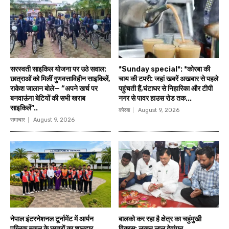
सरस्वती साइकिल योजना पर उठे सवाल:
*Sunday special*: *कोरबा की
छात्राओं को मिलीं गुणवत्ताविहीन साइकिलें,
चाय की टपरी: जहां खबरें अखबार से पहले
राकेश जालान बोले— “अपने खर्च पर
पहुंचती हैं,घंटाघर से निहारिका और टीपी
बनवाऊंगा बेटियों की सभी खराब
नगर से पावर हाउस रोड तक...
साइकिलें”..
कोरबा
August 9, 2026
समाचार
August 9, 2026
नेपाल इंटरनेशनल टूर्नामेंट में आर्यन
बालको कर रहा है क्षेत्र का चहुंमुखी
पब्लिक स्कूल के छात्रों का शानदार
विकास: लखन लाल देवांगन