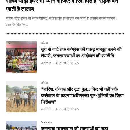
साहब थोड़ा इधर भी ध्यान दीजिए! बारिश होते ही सड़क बन
जाती है तालाब
साहब थोड़ा इधर भी ध्यान दीजिए! बारिश होते ही सड़क बन जाती है तालाब नमस्ते कोरबा :-
शहर के विकास...
कोरबा
बूथ से वार्ड तक कांग्रेस की पकड़ मजबूत करने की
तैयारी, जनसमस्याओं पर आंदोलन की रणनीति
admin
-
August 7, 2026
कोरबा
*बारिश, कीचड़ और टूटा पुल… फिर भी नहीं रुके
कलेक्टर के कदम**क्षतिग्रस्त पुल-पुलियों का किया
निरीक्षण*
admin
-
August 7, 2026
Videos
कस्तूरबा छात्रावास की छात्राओं का फूटा