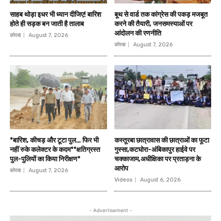
साहब थोड़ा इधर भी ध्यान दीजिए! बारिश
बूथ से वार्ड तक कांग्रेस की पकड़ मजबूत
होते ही सड़क बन जाती है तालाब
करने की तैयारी, जनसमस्याओं पर
आंदोलन की रणनीति
कोरबा
August 7, 2026
कोरबा
August 7, 2026
*बारिश, कीचड़ और टूटा पुल… फिर भी
कस्तूरबा छात्रावास की छात्राओं का फूटा
नहीं रुके कलेक्टर के कदम**क्षतिग्रस्त
गुस्सा,कटघोरा-अंबिकापुर हाईवे पर
पुल-पुलियों का किया निरीक्षण*
चक्काजाम,अधीक्षिका पर प्रताड़ना के
आरोप
कोरबा
August 7, 2026
Videos
August 6, 2026
- Advertisement -