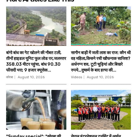
बांगो बांध का गेट खोलने की नौबत टली,
सागौन बाड़ी में जली लाश का राज: कौन थी
तीनों हाइडल यूनिट फुल लोड पर,जलस्तर
वह महिला,किसने रची खौफनाक साजिश?
358.03 मीटर पहुंचा, बांध 90.30
अर्धनग्न शव, टूटी चूड़ियां और बिखरे
फीसदी भरा; 9 हजार क्यूसेक...
रुपये…दुष्कर्म के बाद हत्या की...
कोरबा
August 10, 2026
Videos
August 10, 2026
*Sunday special*: *कोरबा की
नेपाल इंटरनेशनल टूर्नामेंट में आर्यन