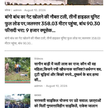
कोरबा
admin
-
August 10, 2026
बांगो बांध का गेट खोलने की नौबत टली, तीनों हाइडल यूनिट
फुल लोड पर,जलस्तर 358.03 मीटर पहुंचा, बांध 90.30
फीसदी भरा; 9 हजार क्यूसेक...
बांगो बांध का गेट खोलने की नौबत टली, तीनों हाइडल यूनिट फुल लोड पर,जलस्तर 358.03
मीटर पहुंचा, बांध 90.30...
Videos
सागौन बाड़ी में जली लाश का राज: कौन थी वह
महिला,किसने रची खौफनाक साजिश?अर्धनग्न शव,
टूटी चूड़ियां और बिखरे रुपये…दुष्कर्म के बाद हत्या
की...
admin
-
August 10, 2026
समाचार
सरस्वती साइकिल योजना पर उठे सवाल: छात्राओं
को मिलीं गुणवत्ताविहीन साइकिलें, राकेश जालान