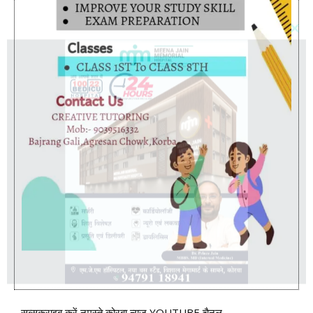
सब्सक्राइब करें नमस्ते कोरबा न्यूज़ YOUTUBE चैनल