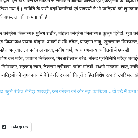
ि द्वारा इस आयोजन के माध्यम से समाज में धार्मिक आस्था एवं एकजुटता को बढ़ावा द
या गया है। समिति के सभी पदाधिकारियों एवं सदस्यों ने भी यात्रियों को शुभकामन
ा की सफलता की कामना की है।
कांग्रेस जिलाध्यक्ष मुकेश राठौर, महिला कांग्रेस जिलाध्यक्ष कुसुम द्विवेदी, युवा कां
र्व जिलाध्यक्ष सपना चौहान, पार्षदों में रवि चंदेल, पालूराम साहू, सुखसागर निर्मलकर
द महेश अग्रवाल, रामगोपाल यादव, मनीष शर्मा, अन्य गणमान्य व्यक्तियों में एफ डी
, गणेश दस महंत, जवाहर निर्मलकर, गिरधारीलाल बरेठ, संसद प्रतिनिधि महेंद्र थवाई
 निर्मलकर, शहजाद खान, टेकराम श्रीवास, सांता मांडवी, लक्ष्मी मरकाम, शालू पनर
थ यात्रियों को शुभकामनाये देने के लिए अपने मित्रों सहित विशेष रूप से उपस्थित र
ढ़ पहुंचे पंडित धीरेंद्र शास्त्री, अब कोरबा की ओर बढ़ा काफिला… दो घंटे में कथा
Telegram