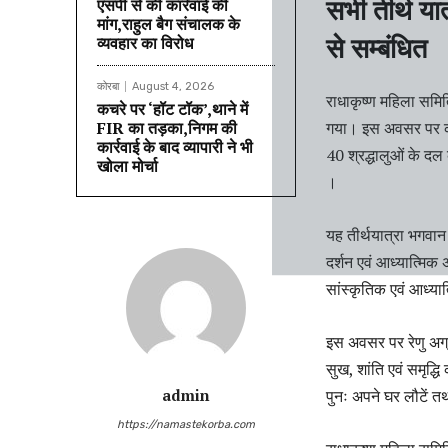
एसपी से की कार्रवाई की
सभी तीर्थ या
मांग,राहुल बैग संचालक के
व्यवहार का विरोध
से सम्बंधित
कोरबा
August 4, 2026
राधाकृष्ण महिला समित
कचरे पर ‘हॉट टॉक’,थाने में
FIR का तड़का,निगम की
गया। इस अवसर पर कोरब
कार्रवाई के बाद व्यापारी ने भी
40 श्रद्धालुओं के दल 
खोला मोर्चा
।
यह तीर्थयात्रा भगवान
दर्शन एवं आध्यात्मिक 
सांस्कृतिक एवं आध्यात
इस अवसर पर रेणु अग्र
सुख, शांति एवं समृद्धि
admin
पुनः अपने घर लौटें त
https://namastekorba.com