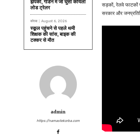
झपकी, गार्डन में जा घुसा कोयला
सड़कों, रेलवे फाटको
लोड ट्रेलर
सरकार और जनप्रतिनि
कोरबा
August 6, 2026
स्कूल पहुंचने से पहले थमी
शिक्षक की सांस, बाइक की
टक्कर से मौत
admin
https://namastekorba.com