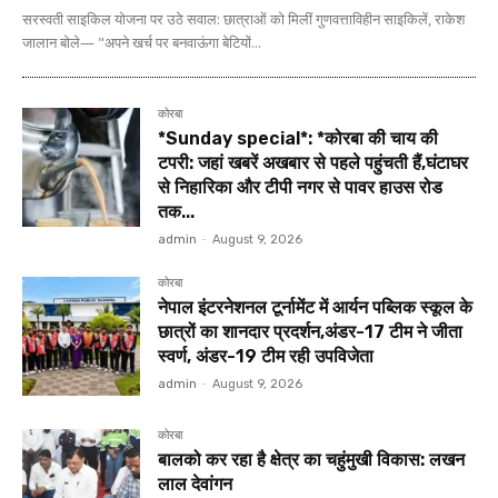
सरस्वती साइकिल योजना पर उठे सवाल: छात्राओं को मिलीं गुणवत्ताविहीन साइकिलें, राकेश
जालान बोले— "अपने खर्च पर बनवाऊंगा बेटियों...
कोरबा
*Sunday special*: *कोरबा की चाय की
टपरी: जहां खबरें अखबार से पहले पहुंचती हैं,घंटाघर
से निहारिका और टीपी नगर से पावर हाउस रोड
तक...
admin
-
August 9, 2026
कोरबा
नेपाल इंटरनेशनल टूर्नामेंट में आर्यन पब्लिक स्कूल के
छात्रों का शानदार प्रदर्शन,अंडर-17 टीम ने जीता
स्वर्ण, अंडर-19 टीम रही उपविजेता
admin
-
August 9, 2026
कोरबा
बालको कर रहा है क्षेत्र का चहुंमुखी विकास: लखन
लाल देवांगन