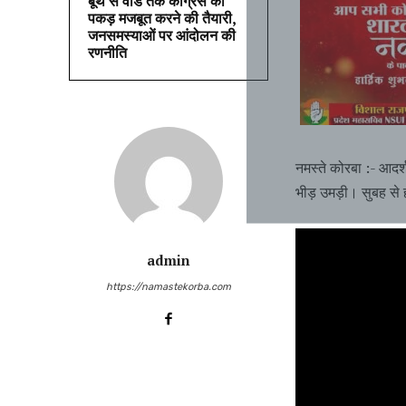
बूथ से वार्ड तक कांग्रेस की
पकड़ मजबूत करने की तैयारी,
जनसमस्याओं पर आंदोलन की
रणनीति
नमस्ते कोरबा :- आदर्श
भीड़ उमड़ी। सुबह से 
admin
https://namastekorba.com