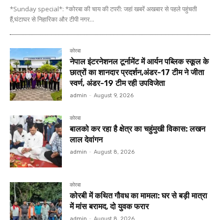
*Sunday special*: *कोरबा की चाय की टपरी: जहां खबरें अखबार से पहले पहुंचती
हैं,घंटाघर से निहारिका और टीपी नगर...
कोरबा
नेपाल इंटरनेशनल टूर्नामेंट में आर्यन पब्लिक स्कूल के
छात्रों का शानदार प्रदर्शन,अंडर-17 टीम ने जीता
स्वर्ण, अंडर-19 टीम रही उपविजेता
admin
-
August 9, 2026
कोरबा
बालको कर रहा है क्षेत्र का चहुंमुखी विकास: लखन
लाल देवांगन
admin
-
August 8, 2026
कोरबा
कोरबी में कथित गौवध का मामला: घर से बड़ी मात्रा
में मांस बरामद, दो युवक फरार
admin
-
August 8, 2026