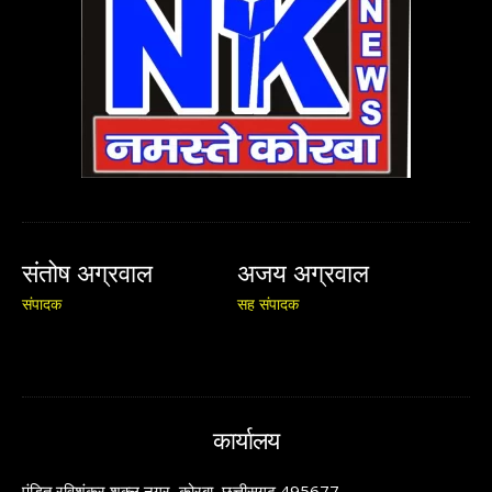
संतोष अग्रवाल
अजय अग्रवाल
संपादक
सह संपादक
कार्यालय
पंडित रविशंकर शुक्ल नगर, कोरबा, छत्तीसगढ़ 495677