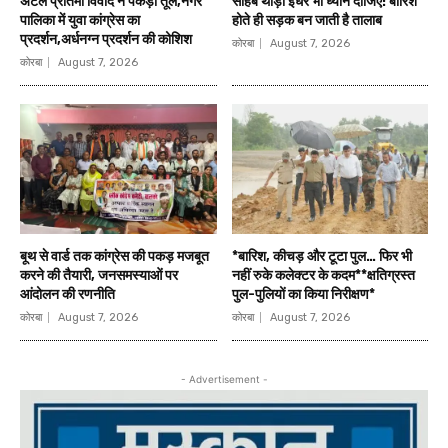
अटल प्रतिमा विवाद ने पकड़ा तूल,नगर
साहब थोड़ा इधर भी ध्यान दीजिए! बारिश
पालिका में युवा कांग्रेस का
होते ही सड़क बन जाती है तालाब
प्रदर्शन,अर्धनग्न प्रदर्शन की कोशिश
कोरबा
August 7, 2026
कोरबा
August 7, 2026
बूथ से वार्ड तक कांग्रेस की पकड़ मजबूत
*बारिश, कीचड़ और टूटा पुल… फिर भी
करने की तैयारी, जनसमस्याओं पर
नहीं रुके कलेक्टर के कदम**क्षतिग्रस्त
आंदोलन की रणनीति
पुल-पुलियों का किया निरीक्षण*
कोरबा
August 7, 2026
कोरबा
August 7, 2026
- Advertisement -