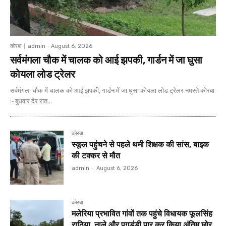
कोरबा
admin
-
August 6, 2026
सर्वमंगला चौक में चालक को आई झपकी, गार्डन में जा घुसा
कोयला लोड ट्रेलर
सर्वमंगला चौक में चालक को आई झपकी, गार्डन में जा घुसा कोयला लोड ट्रेलर नमस्ते कोरबा
:- बुधवार देर रात...
कोरबा
स्कूल पहुंचने से पहले थमी शिक्षक की सांस, बाइक
की टक्कर से मौत
admin
-
August 6, 2026
कोरबा
मलेरिया प्रभावित गांवों तक पहुंचे विधायक फूलसिंह
राठिया, नाले और पगडंडी पार कर किया अंतिम छोर