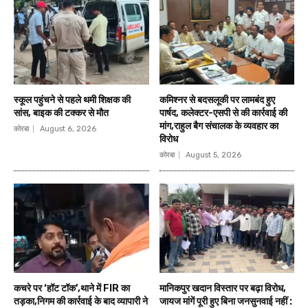
स्कूल पहुंचने से पहले थमी शिक्षक की
कमिश्नर से बदसलूकी पर लामबंद हुए
सांस, बाइक की टक्कर से मौत
पार्षद, कलेक्टर-एसपी से की कार्रवाई की
मांग,राहुल बैग संचालक के व्यवहार का
कोरबा
August 6, 2026
विरोध
कोरबा
August 5, 2026
कचरे पर ‘हॉट टॉक’,थाने में FIR का
मानिकपुर खदान विस्तार पर बढ़ा विरोध,
तड़का,निगम की कार्रवाई के बाद व्यापारी ने
जायज मांगें पूरी हुए बिना जनसुनवाई नहीं :