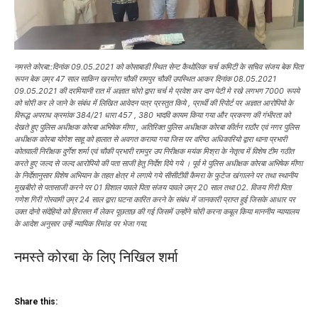
नमस्ते कोरबा::दिनांक 09.05.2021 को कोसाबाडी स्थित सेन्ट कैथोलिक चर्च कमिटी के सचिव संजय बेक पिता
रूपन बेक उम्र 47 साल साकिन खरमोरा चौकी रामपुर चौकी उपस्थित आकर दिनांक 08.05.2021
09.05.2021 की दरमियानी रात में अज्ञात चोरो द्वारा चर्च मे प्रवेश कर दान पेटी मे रखे लगभग 7000 रूपये
को चोरी कर ले जाने के संबंध में लिखित आवेदन पत्र प्रस्तुत किये , प्रार्थी की रिपोर्ट पर अज्ञात आरोपियो के
विरूद्ध अपराध क्रमांक 384/21 धारा 457 , 380 भादवि कायम किया गया और प्रकरण की गंभीरता को
देखते हुए पुलिस अधीक्षक कोरबा अभिषेक मीणा , अतिरिक्त पुलिस अधीक्षक कोरबा कीर्तन राठौर एवं नगर पुलिस
अधीक्षक कोरबा योगेश साहू को हालात से अवगत कराया गया जिस पर वरिष्ठ अधिकारियो द्वारा थाना प्रभारी
कोतवाली निरीक्षक दुर्गेश शर्मा एवं चौकी प्रभारी रामपुर उप निरीक्षक मयंक मिश्रा के नेतृत्व में विशेष टीम गठीत
करते हुए जल्द से जल्द आरोपियो की पता साजी हेतु निर्देश दिये गये । पूर्व मे पुलिस अधीक्षक कोरबा अभिषेक मीणा
के निर्देशानुसार विशेष अभियान के तहत क्षेत्र मे लगाये गये सीसीटीवी कैमरा के फुटेज खंगालने पर तथा स्थानीय
मुखबीरो से पतासाजी करने पर 01 विशाल पावले पिता संजय पावले उम्र 20 साल तथा 02. विजय गिरी पिता
गणेश गिरी गोस्वामी उम्र 24 साल द्वारा घटना कारित करने के संबंध में जानकारी प्राप्त हुई जिसके आधार पर
उक्त दोनो संदेहियो को हिरासत मैं लेकर पूछताछ की गई जिसमें उन्होंने चोरी करना कबूल किया माननीय न्यायालय
के आदेश अनुसार उन्हें न्यायिक रिमांड पर भेजा गया.
नमस्ते कोरबा के लिए निखिल शर्मा
Share this: