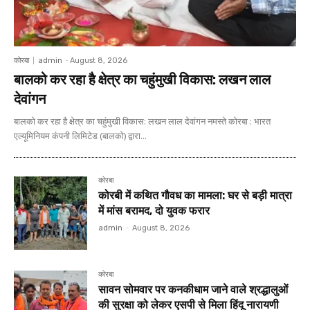
कोरबा
admin
-
August 8, 2026
बालको कर रहा है क्षेत्र का चहुंमुखी विकास: लखन लाल
देवांगन
बालको कर रहा है क्षेत्र का चहुंमुखी विकास: लखन लाल देवांगन नमस्ते कोरबा : भारत
एल्यूमिनियम कंपनी लिमिटेड (बालको) द्वारा...
कोरबा
कोरबी में कथित गौवध का मामला: घर से बड़ी मात्रा
में मांस बरामद, दो युवक फरार
admin
-
August 8, 2026
कोरबा
सावन सोमवार पर कनकीधाम जाने वाले श्रद्धालुओं
की सुरक्षा को लेकर एसपी से मिला हिंदू नारायणी