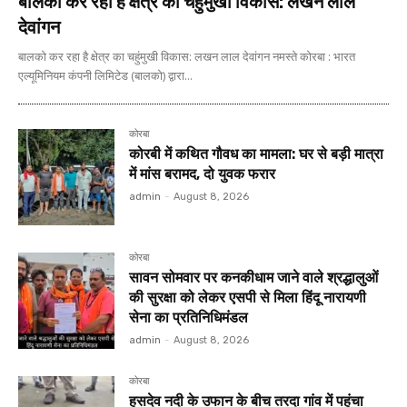
बालको कर रहा है क्षेत्र का चहुंमुखी विकास: लखन लाल
देवांगन
बालको कर रहा है क्षेत्र का चहुंमुखी विकास: लखन लाल देवांगन नमस्ते कोरबा : भारत
एल्यूमिनियम कंपनी लिमिटेड (बालको) द्वारा...
कोरबा
कोरबी में कथित गौवध का मामला: घर से बड़ी मात्रा
में मांस बरामद, दो युवक फरार
admin
-
August 8, 2026
कोरबा
सावन सोमवार पर कनकीधाम जाने वाले श्रद्धालुओं
की सुरक्षा को लेकर एसपी से मिला हिंदू नारायणी
सेना का प्रतिनिधिमंडल
admin
-
August 8, 2026
कोरबा
हसदेव नदी के उफान के बीच तरदा गांव में पहुंचा