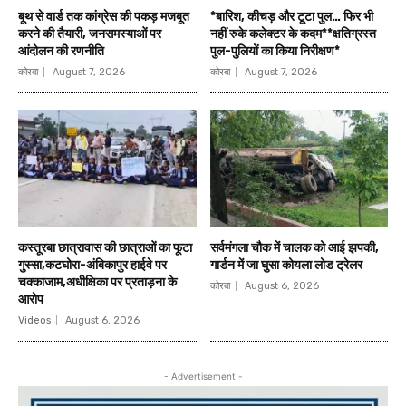
बूथ से वार्ड तक कांग्रेस की पकड़ मजबूत
*बारिश, कीचड़ और टूटा पुल… फिर भी
करने की तैयारी, जनसमस्याओं पर
नहीं रुके कलेक्टर के कदम**क्षतिग्रस्त
आंदोलन की रणनीति
पुल-पुलियों का किया निरीक्षण*
कोरबा
August 7, 2026
कोरबा
August 7, 2026
कस्तूरबा छात्रावास की छात्राओं का फूटा
सर्वमंगला चौक में चालक को आई झपकी,
गुस्सा,कटघोरा-अंबिकापुर हाईवे पर
गार्डन में जा घुसा कोयला लोड ट्रेलर
चक्काजाम,अधीक्षिका पर प्रताड़ना के
कोरबा
August 6, 2026
आरोप
Videos
August 6, 2026
- Advertisement -