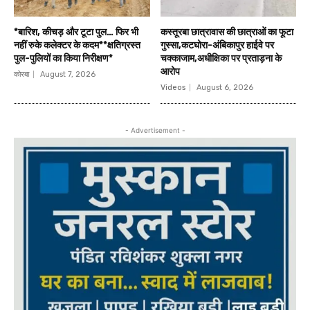
*बारिश, कीचड़ और टूटा पुल… फिर भी
कस्तूरबा छात्रावास की छात्राओं का फूटा
नहीं रुके कलेक्टर के कदम**क्षतिग्रस्त
गुस्सा,कटघोरा-अंबिकापुर हाईवे पर
पुल-पुलियों का किया निरीक्षण*
चक्काजाम,अधीक्षिका पर प्रताड़ना के
आरोप
कोरबा
August 7, 2026
Videos
August 6, 2026
- Advertisement -