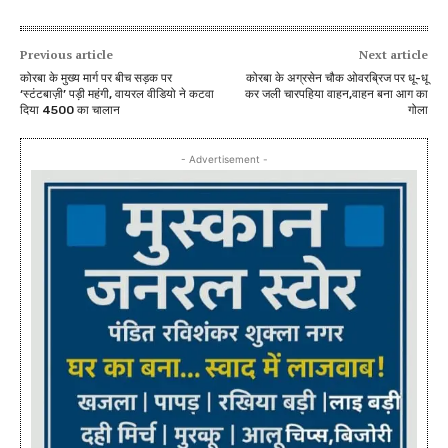
Previous article
Next article
कोरबा के मुख्य मार्ग पर बीच सड़क पर
कोरबा के अग्रसेन चौक ओवरब्रिज पर धू-धू
‘स्टंटबाज़ी’ पड़ी महंगी, वायरल वीडियो ने कटवा
कर जली चारपहिया वाहन,वाहन बना आग का
दिया 4500 का चालान
गोला
- Advertisement -