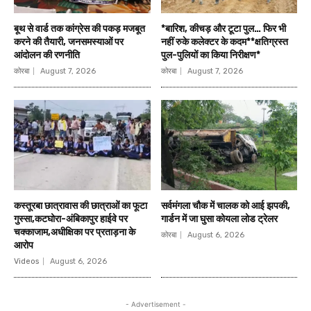
बूथ से वार्ड तक कांग्रेस की पकड़ मजबूत
*बारिश, कीचड़ और टूटा पुल… फिर भी
करने की तैयारी, जनसमस्याओं पर
नहीं रुके कलेक्टर के कदम**क्षतिग्रस्त
आंदोलन की रणनीति
पुल-पुलियों का किया निरीक्षण*
कोरबा
August 7, 2026
कोरबा
August 7, 2026
कस्तूरबा छात्रावास की छात्राओं का फूटा
सर्वमंगला चौक में चालक को आई झपकी,
गुस्सा,कटघोरा-अंबिकापुर हाईवे पर
गार्डन में जा घुसा कोयला लोड ट्रेलर
चक्काजाम,अधीक्षिका पर प्रताड़ना के
कोरबा
August 6, 2026
आरोप
Videos
August 6, 2026
- Advertisement -