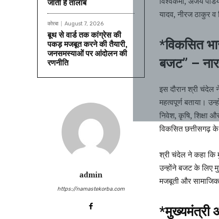
विश्वकर्मा, अजय पांडेय
जाती है तालाब
यादव, नीरज ठाकुर व 
कोरबा
August 7, 2026
बूथ से वार्ड तक कांग्रेस की
*विकसित भार
पकड़ मजबूत करने की तैयारी,
जनसमस्याओं पर आंदोलन की
बजट” – नार
रणनीति
इस दौरान श्री चंदेल 
महत्वपूर्ण बताया। उन्
निवेश, कृषि, शिक्षा 
विकसित छत्तीसगढ़ के
श्री चंदेल ने कहा कि 
उन्होंने बजट के लिए मु
admin
मजबूती और सामाजिक
https://namastekorba.com
*मुख्यमंत्र