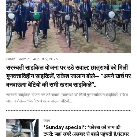
समाचार
admin
-
August 9, 2026
सरस्वती साइकिल योजना पर उठे सवाल: छात्राओं को मिलीं
गुणवत्ताविहीन साइकिलें, राकेश जालान बोले— “अपने खर्च पर
बनवाऊंगा बेटियों की सभी खराब साइकिलें”..
सरस्वती साइकिल योजना पर उठे सवाल: छात्राओं को मिलीं गुणवत्ताविहीन साइकिलें, राकेश
जालान बोले— "अपने खर्च पर बनवाऊंगा बेटियों...
कोरबा
*Sunday special*: *कोरबा की चाय की
टपरी: जहां खबरें अखबार से पहले पहुंचती हैं,घंटाघर