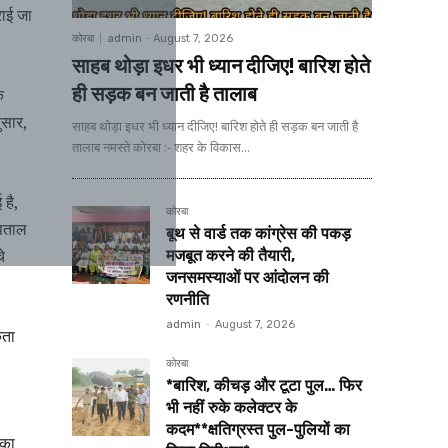
राई जा
कोरबा
admin
-
August 7, 2026
साहब थोड़ा इधर भी ध्यान दीजिए! बारिश होते
ही सड़क बन जाती है तालाब
क
ुसार,
साहब थोड़ा इधर भी ध्यान दीजिए! बारिश होते ही सड़क बन जाती है
तालाब नमस्ते कोरबा :- शहर के विकास...
 है,
कोरबा
्पताल
बूथ से वार्ड तक कांग्रेस की पकड़
े
मजबूत करने की तैयारी,
जनसमस्याओं पर आंदोलन की
रणनीति
admin
-
August 7, 2026
कता
कोरबा
*बारिश, कीचड़ और टूटा पुल… फिर
भी नहीं रुके कलेक्टर के
कदम**क्षतिग्रस्त पुल-पुलियों का
िका