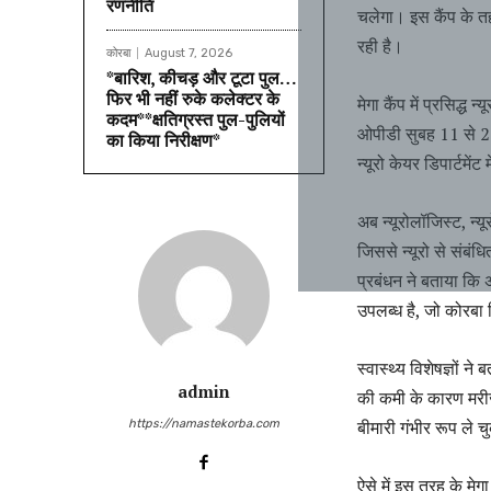
रणनीति
चलेगा। इस कैंप के तह
रही है।
कोरबा
August 7, 2026
*बारिश, कीचड़ और टूटा पुल…
फिर भी नहीं रुके कलेक्टर के
मेगा कैंप में प्रसिद्ध
कदम**क्षतिग्रस्त पुल-पुलियों
ओपीडी सुबह 11 से 2 
का किया निरीक्षण*
न्यूरो केयर डिपार्टम
अब न्यूरोलॉजिस्ट, न्य
जिससे न्यूरो से संबं
प्रबंधन ने बताया कि 
उपलब्ध है, जो कोरबा 
स्वास्थ्य विशेषज्ञों न
admin
की कमी के कारण मरी
बीमारी गंभीर रूप ले च
https://namastekorba.com
ऐसे में इस तरह के मेग