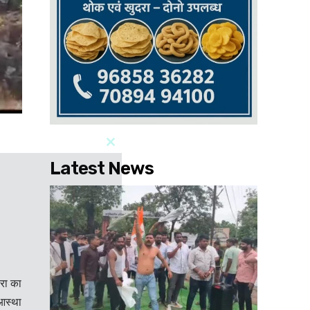
Latest News
रा का
आस्था