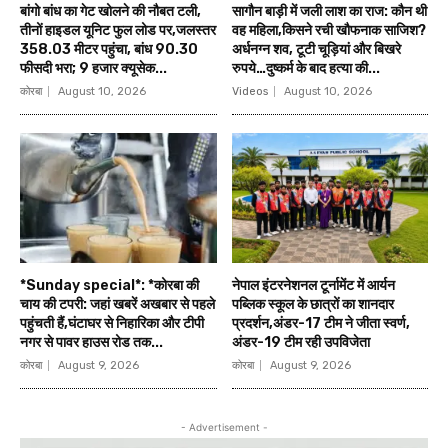
बांगो बांध का गेट खोलने की नौबत टली,
सागौन बाड़ी में जली लाश का राज: कौन थी
तीनों हाइडल यूनिट फुल लोड पर,जलस्तर
वह महिला,किसने रची खौफनाक साजिश?
358.03 मीटर पहुंचा, बांध 90.30
अर्धनग्न शव, टूटी चूड़ियां और बिखरे
फीसदी भरा; 9 हजार क्यूसेक...
रुपये…दुष्कर्म के बाद हत्या की...
कोरबा
August 10, 2026
Videos
August 10, 2026
*Sunday special*: *कोरबा की
नेपाल इंटरनेशनल टूर्नामेंट में आर्यन
चाय की टपरी: जहां खबरें अखबार से पहले
पब्लिक स्कूल के छात्रों का शानदार
पहुंचती हैं,घंटाघर से निहारिका और टीपी
प्रदर्शन,अंडर-17 टीम ने जीता स्वर्ण,
नगर से पावर हाउस रोड तक...
अंडर-19 टीम रही उपविजेता
कोरबा
August 9, 2026
कोरबा
August 9, 2026
- Advertisement -