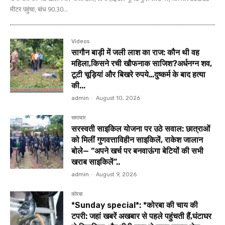
मीटर पहुंचा, बांध 90.30...
Videos
सागौन बाड़ी में जली लाश का राज: कौन थी वह
महिला,किसने रची खौफनाक साजिश?अर्धनग्न शव,
टूटी चूड़ियां और बिखरे रुपये…दुष्कर्म के बाद हत्या
की...
admin
-
August 10, 2026
समाचार
सरस्वती साइकिल योजना पर उठे सवाल: छात्राओं
को मिलीं गुणवत्ताविहीन साइकिलें, राकेश जालान
बोले— “अपने खर्च पर बनवाऊंगा बेटियों की सभी
खराब साइकिलें”..
admin
-
August 9, 2026
कोरबा
*Sunday special*: *कोरबा की चाय की
टपरी: जहां खबरें अखबार से पहले पहुंचती हैं,घंटाघर