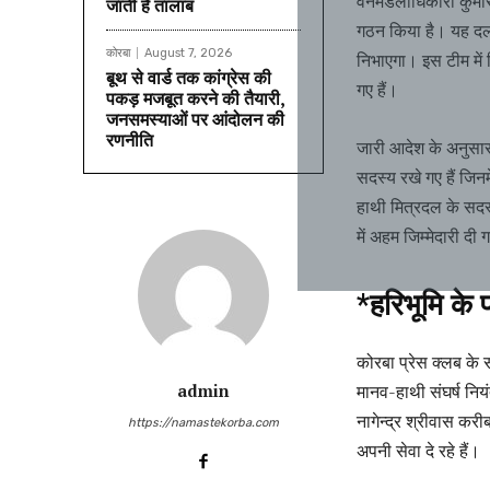
वनमंडलाधिकारी कुमा
जाती है तालाब
गठन किया है। यह दल स
कोरबा
August 7, 2026
निभाएगा। इस टीम में
बूथ से वार्ड तक कांग्रेस की
गए हैं।
पकड़ मजबूत करने की तैयारी,
जनसमस्याओं पर आंदोलन की
रणनीति
जारी आदेश के अनुसार
सदस्य रखे गए हैं जिन
हाथी मित्रदल के सदस्
में अहम जिम्मेदारी दी 
*हरिभूमि के 
कोरबा प्रेस क्लब के स
admin
मानव-हाथी संघर्ष नि
नागेन्द्र श्रीवास करी
https://namastekorba.com
अपनी सेवा दे रहे हैं।