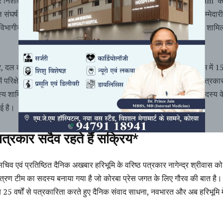
र निशांत (भा.व.से.) ने एक विशेष ‘Spearhead (Rapid Response) Team’ क
ंघर्ष की स्थिति में तुरंत मौके पर पहुंचकर राहत, बचाव और समन्वय की जिम्मेदारी
 विभागीय अधिकारियों के साथ पत्रकार, विशेषज्ञ और सामाजिक कार्यकर्ता भी शाम
, दल की कमान उपवनमंडलाधिकारी संजय त्रिपाठी को दी गई है, जबकि टीम में 1
में परिक्षेत्र अधिकारी, सहायक, रक्षक, पशुचिकित्सक, वन क्षेत्र के सक्रिय पत्रक
य शामिल हैं। जिसमें कोरबा प्रेस क्लब के सचिव नागेन्द्र श्रीवास को भी सदस्य क
गई है।
पत्रकार सदैव रहते हैं सक्रिय*
चिव एवं प्रतिष्ठित दैनिक अखबार हरिभूमि के वरिष्ठ पत्रकार नागेन्द्र श्रीवास को
यंत्रण टीम का सदस्य बनाया गया है जो कोरबा प्रेस जगत के लिए गौरव की बात है।
ब 25 वर्षों से पत्रकारिता करते हुए दैनिक संवाद साधना, नवभारत और अब हरिभूमि मे