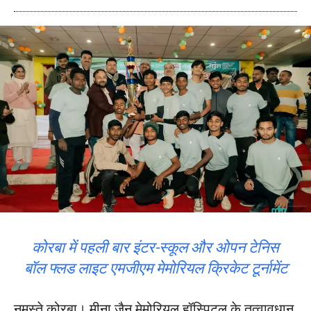
कोरबा में पहली बार इंटर-स्कूल और ओपन टेनिस
बॉल फ्लड लाइट एमजीएम मेमोरियल क्रिकेट टूर्नामेंट
नमस्ते कोरबा। मीना जैन मेमोरियल हॉस्पिटल के तत्वावधान