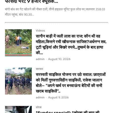
फीसदी भरा; 9 हजार क्यूसेक...
बांगो बांध का गेट खोलने की नौबत टली, तीनों हाइडल यूनिट फुल लोड पर,जलस्तर 358.03
मीटर पहुंचा, बांध 90.30...
Videos
सागौन बाड़ी में जली लाश का राज: कौन थी वह
महिला,किसने रची खौफनाक साजिश?अर्धनग्न शव,
टूटी चूड़ियां और बिखरे रुपये…दुष्कर्म के बाद हत्या
की...
admin
-
August 10, 2026
समाचार
सरस्वती साइकिल योजना पर उठे सवाल: छात्राओं
को मिलीं गुणवत्ताविहीन साइकिलें, राकेश जालान
बोले— “अपने खर्च पर बनवाऊंगा बेटियों की सभी
खराब साइकिलें”..
admin
-
August 9, 2026
कोरबा
*Sunday special*: *कोरबा की चाय की