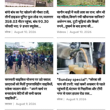
बांगो बांध का गेट खोलने की नौबत टली,
सागौन बाड़ी में जली लाश का राज: कौन थी
तीनों हाइडल यूनिट फुल लोड पर,जलस्तर
वह महिला,किसने रची खौफनाक साजिश?
358.03 मीटर पहुंचा, बांध 90.30
अर्धनग्न शव, टूटी चूड़ियां और बिखरे
फीसदी भरा; 9 हजार क्यूसेक...
रुपये…दुष्कर्म के बाद हत्या की...
कोरबा
August 10, 2026
Videos
August 10, 2026
सरस्वती साइकिल योजना पर उठे सवाल:
*Sunday special*: *कोरबा की
छात्राओं को मिलीं गुणवत्ताविहीन साइकिलें,
चाय की टपरी: जहां खबरें अखबार से पहले
राकेश जालान बोले— “अपने खर्च पर
पहुंचती हैं,घंटाघर से निहारिका और टीपी
बनवाऊंगा बेटियों की सभी खराब
नगर से पावर हाउस रोड तक...
साइकिलें”..
कोरबा
August 9, 2026
समाचार
August 9, 2026