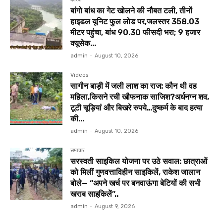
बांगो बांध का गेट खोलने की नौबत टली, तीनों
हाइडल यूनिट फुल लोड पर,जलस्तर 358.03
मीटर पहुंचा, बांध 90.30 फीसदी भरा; 9 हजार
क्यूसेक...
admin
-
August 10, 2026
Videos
सागौन बाड़ी में जली लाश का राज: कौन थी वह
महिला,किसने रची खौफनाक साजिश?अर्धनग्न शव,
टूटी चूड़ियां और बिखरे रुपये…दुष्कर्म के बाद हत्या
की...
admin
-
August 10, 2026
समाचार
सरस्वती साइकिल योजना पर उठे सवाल: छात्राओं
को मिलीं गुणवत्ताविहीन साइकिलें, राकेश जालान
बोले— “अपने खर्च पर बनवाऊंगा बेटियों की सभी
खराब साइकिलें”..
admin
-
August 9, 2026