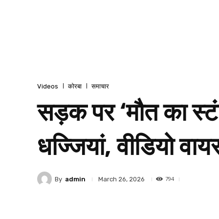
Videos
कोरबा
समाचार
सड़क पर ‘मौत का स्टं
धज्जियां, वीडियो वा
794
By
admin
March 26, 2026