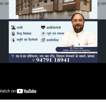
ं का उल्लंघन करते नजर आए, बल्कि बीच सड़क पर जानलेवा करतब दिखाते हुए द