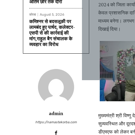
अंतिम छोर तक दौरा
2024 को जिला कार्या
केवल प्रशासनिक दायि
कोरबा
August 5, 2026
माध्यम बनेगा। लगभग द
कमिश्नर से बदसलूकी पर
लामबंद हुए पार्षद, कलेक्टर-
दिखाई दिया।
एसपी से की कार्रवाई की
मांग,राहुल बैग संचालक के
व्यवहार का विरोध
admin
मुख्यमंत्री श्री विष्ण
https://namastekorba.com
सुव्यवस्थित और दूरदर
डीएमएफ को लेकर बनी 