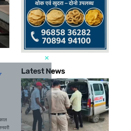
Latest News
र
्यकाल
 जनवरी