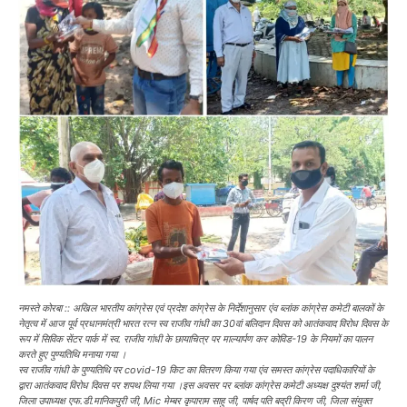
नमस्ते कोरबा ::
अखिल भारतीय कांग्रेस एवं प्रदेश कांग्रेस के निर्देशानुसार एंव ब्लांक कांग्रेस कमेटी बालकों के
नेतृत्व में आज पूर्व प्रधानमंत्री भारत रत्न स्व राजीव गांधी का 30वां बलिदान दिवस को आतंकवाद विरोध दिवस के
रूप में सिविक सेंटर पार्क में स्व. राजीव गांधी के छायाचित्र पर माल्यार्पण कर कोविड-19 के नियमों का पालन
करते हुए पुण्यतिथि मनाया गया ।
स्व राजीव गांधी के पुण्यतिथि पर covid-19 किट का वितरण किया गया एंव समस्त कांग्रेस पदाधिकारियों के
द्वारा आतंकवाद विरोध दिवस पर शपथ लिया गया ।इस अवसर पर ब्लांक कांग्रेस कमेटी अध्यक्ष ‌दुश्यंत शर्मा जी,
जिला उपाध्यक्ष एफ.डी.मानिकपुरी जी, Mic मेम्बर कृपाराम साहु जी, पार्षद पति बद्री किरण जी, जिला संयुक्त