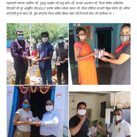
महामंत्री पंचराम आदित्य जी, गुड्डू थवाईत जी,राजू बर्मन जी, प्रभात डडसेना जी, जिला सचिव अखिलेश
त्रिपाठी जी,नूर आबूदिन जी,NSUI प्रदेश सचिव राकेश पंकज जी, जिला मीडिया प्रभारी पीयूष पांडेय जी, वरिष्ठ
कांग्रेसी मुन्ना खान जी, युवा कांग्रेस जिला सचिव दिपक मंहत जी,गिरधारी बरेठ जी उपस्थित थे ।