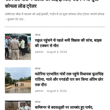
कोयला लोड ट्रेलर
सर्वमंगला चौक में चालक को आई झपकी, गार्डन में जा घुसा कोयला लोड ट्रेलर नमस्ते कोरबा
:- बुधवार देर रात...
कोरबा
स्कूल पहुंचने से पहले थमी शिक्षक की सांस, बाइक
की टक्कर से मौत
admin
-
August 6, 2026
कोरबा
मलेरिया प्रभावित गांवों तक पहुंचे विधायक फूलसिंह
राठिया, नाले और पगडंडी पार कर किया अंतिम छोर
तक दौरा
admin
-
August 5, 2026
कोरबा
कमिश्नर से बदसलूकी पर लामबंद हुए पार्षद,