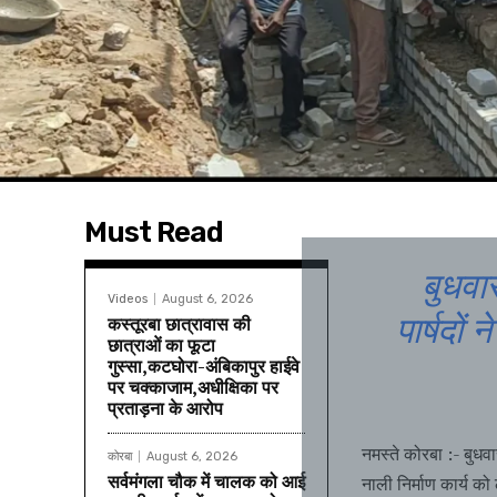
Must Read
बुधवार
Videos
August 6, 2026
पार्षदों
कस्तूरबा छात्रावास की
छात्राओं का फूटा
गुस्सा,कटघोरा-अंबिकापुर हाईवे
पर चक्काजाम,अधीक्षिका पर
प्रताड़ना के आरोप
नमस्ते कोरबा :- बुधव
कोरबा
August 6, 2026
सर्वमंगला चौक में चालक को आई
नाली निर्माण कार्य को