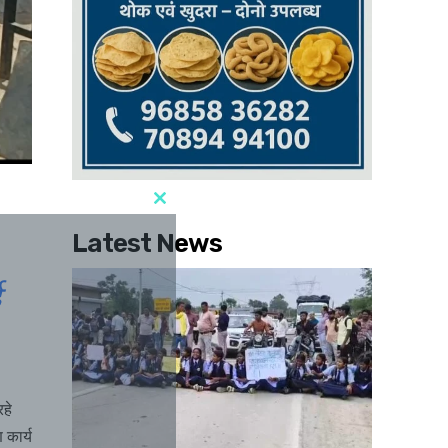
Latest News
ई
हे
 कार्य