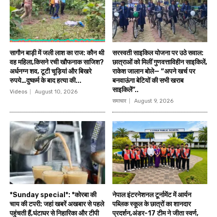
सागौन बाड़ी में जली लाश का राज: कौन थी
सरस्वती साइकिल योजना पर उठे सवाल:
वह महिला,किसने रची खौफनाक साजिश?
छात्राओं को मिलीं गुणवत्ताविहीन साइकिलें,
अर्धनग्न शव, टूटी चूड़ियां और बिखरे
राकेश जालान बोले— “अपने खर्च पर
रुपये…दुष्कर्म के बाद हत्या की...
बनवाऊंगा बेटियों की सभी खराब
साइकिलें”..
Videos
August 10, 2026
समाचार
August 9, 2026
*Sunday special*: *कोरबा की
नेपाल इंटरनेशनल टूर्नामेंट में आर्यन
चाय की टपरी: जहां खबरें अखबार से पहले
पब्लिक स्कूल के छात्रों का शानदार
पहुंचती हैं,घंटाघर से निहारिका और टीपी
प्रदर्शन,अंडर-17 टीम ने जीता स्वर्ण,