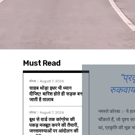
Must Read
“प्र
कोरबा
August 7, 2026
रुकवाय
साहब थोड़ा इधर भी ध्यान
दीजिए! बारिश होते ही सड़क बन
जाती है तालाब
नमस्ते कोरबा :- ये ह
कोरबा
August 7, 2026
बूथ से वार्ड तक कांग्रेस की
चौंकाते हैं, जो दृश्य
पकड़ मजबूत करने की तैयारी,
था, प्रकृति की मूक भ
जनसमस्याओं पर आंदोलन की