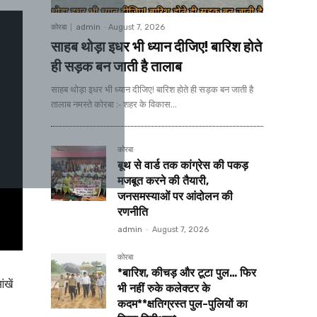
कोरबा
admin
-
August 7, 2026
साहब थोड़ा इधर भी ध्यान दीजिए! बारिश होते
ही सड़क बन जाती है तालाब
साहब थोड़ा इधर भी ध्यान दीजिए! बारिश होते ही सड़क बन जाती है
तालाब नमस्ते कोरबा :- शहर के विकास...
कोरबा
बूथ से वार्ड तक कांग्रेस की पकड़
मजबूत करने की तैयारी,
जनसमस्याओं पर आंदोलन की
रणनीति
admin
-
August 7, 2026
कोरबा
*बारिश, कीचड़ और टूटा पुल… फिर
खें
भी नहीं रुके कलेक्टर के
कदम**क्षतिग्रस्त पुल-पुलियों का