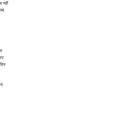
द नहीं
ब्द
भर
पार
 दिन
ने