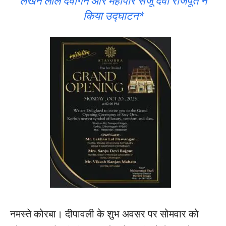
लखन लाल देवांगन और महापौर संजू देवी राजपूत ने
किया उद्घाटन*
नमस्ते कोरबा। दीपावली के शुभ अवसर पर सोमवार को