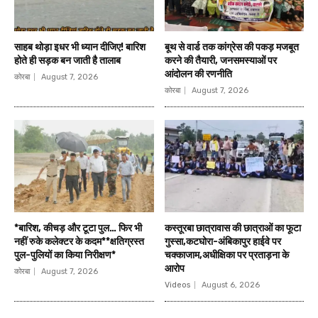
साहब थोड़ा इधर भी ध्यान दीजिए! बारिश
बूथ से वार्ड तक कांग्रेस की पकड़ मजबूत
होते ही सड़क बन जाती है तालाब
करने की तैयारी, जनसमस्याओं पर
आंदोलन की रणनीति
कोरबा
August 7, 2026
कोरबा
August 7, 2026
*बारिश, कीचड़ और टूटा पुल… फिर भी
कस्तूरबा छात्रावास की छात्राओं का फूटा
नहीं रुके कलेक्टर के कदम**क्षतिग्रस्त
गुस्सा,कटघोरा-अंबिकापुर हाईवे पर
पुल-पुलियों का किया निरीक्षण*
चक्काजाम,अधीक्षिका पर प्रताड़ना के
आरोप
कोरबा
August 7, 2026
Videos
August 6, 2026